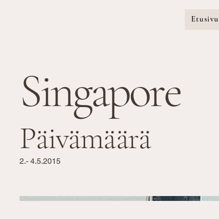
Etusiv
Singapore
Päivämäärä
2.- 4.5.2015