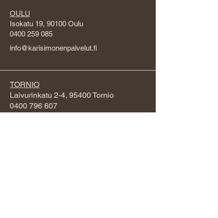
OULU
Isokatu 19, 90100 Oulu
0400 259 085
info@karisimonenpalvelut.fi
TORNIO
Laivurinkatu 2-4, 95400 Tornio
0400 796 607
info@karisimonenpalvelut.fi
RAAHE
Kirkkokatu 43, 92100 Raahe
040 129 2470
info@karisimonenpalvelut.fi