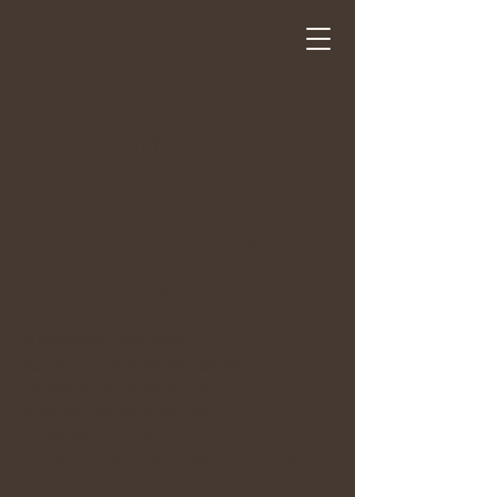
Kari Simosen
tupla 50 v.
synttärimatkak
uvakirja
Matkamme tallenettiin
seuraavanlaisella kalustolla:
Järjestelmä kamera Nikon D 200.
Kompaktikamera Panasonic TC 70
NEW 23mm - 720mm.
Leica D-LUX 3 Panoraama, HD video.